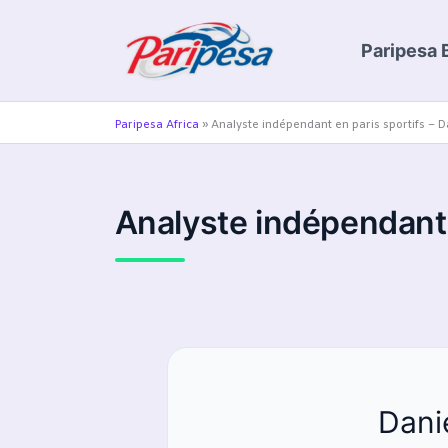
Skip
to
Paripesa 
content
Paripesa Africa
»
Analyste indépendant en paris sportifs – D
Analyste indépendant 
Dani