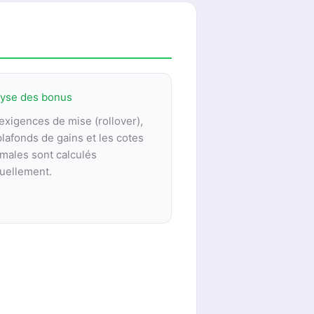
lyse des bonus
exigences de mise (rollover),
plafonds de gains et les cotes
males sont calculés
uellement.