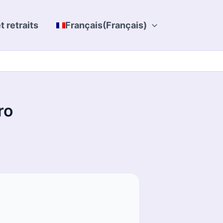
t retraits
Français
(
Français
)
ro